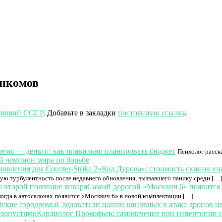
енкомов
ывший СССР
. Добавьте в закладки
постоянную ссылку
.
ремя — деньги: как правильно планировать бюджет
Психолог расска
й чемпион мира по борьбе
«Код Дурова»: стоимость скинов упа
ную турбулентность после недавнего обновления, вызвавшего панику среди […]
Самый дорогой «Москвич 6» появится 
огда в автосалонах появится «Москвич 6» в новой комплектации […]
Следователи нашли виновных в атаке дронов н
Кардиолог Прокофьев: самолечение при гипертонии 