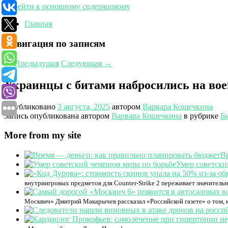
Перейти к основному содержимому
Главная
Навигация по записям
←
Предыдущая
Следующая
→
Украинцы с битами набросились на во
Опубликовано
3 августа, 2025
автором
Варвара Кошечкина
Запись опубликована автором
Варвара Кошечкина
в рубрике
Б
More from my site
В
Умер советски
внутриигровых предметов для Counter-Strike 2 переживает значитель
Москвич» Дмитрий Макарычев рассказал «Российской газете» о том, к