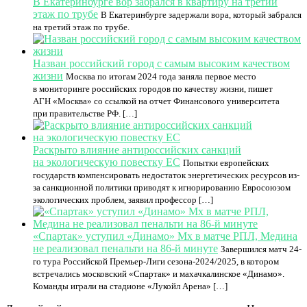
В Екатеринбурге вор забрался в квартиру на третий
этаж по трубе
В Екатеринбурге задержали вора, который забрался
на третий этаж по трубе.
Назван российский город с самым высоким качеством
жизни
Москва по итогам 2024 года заняла первое место
в мониторинге российских городов по качеству жизни, пишет
АГН «Москва» со ссылкой на отчет Финансового университета
при правительстве РФ. […]
Раскрыто влияние антироссийских санкций
на экологическую повестку ЕС
Попытки европейских
государств компенсировать недостаток энергетических ресурсов из-
за санкционной политики приводят к игнорированию Евросоюзом
экологических проблем, заявил профессор […]
«Спартак» уступил «Динамо» Мх в матче РПЛ, Медина
не реализовал пенальти на 86-й минуте
Завершился матч 24-
го тура Российской Премьер-Лиги сезона-2024/2025, в котором
встречались московский «Спартак» и махачкалинское «Динамо».
Команды играли на стадионе «Лукойл Арена» […]